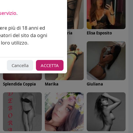
servizio
.
vere più di 18 anni ed
Angelica Cattaneo
callmevittoria
Elisa Esposito
eatori del sito da ogni
loro utilizzo.
Cancella
ACCETTA
Splendida Coppia
Marika
Giuliana