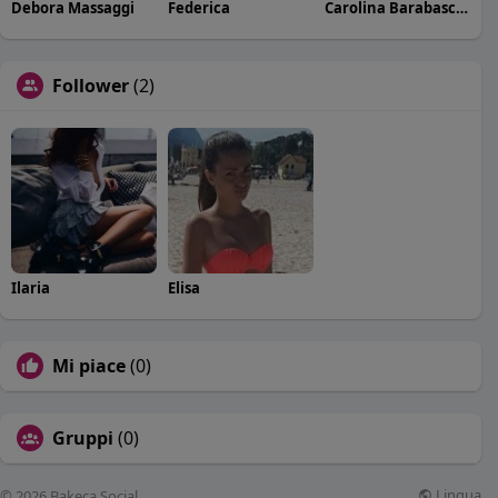
Debora Massaggi
Federica
Carolina Barabaschi
Follower
(2)
Ilaria
Elisa
Mi piace
(0)
Gruppi
(0)
Lingua
© 2026 Bakeca Social