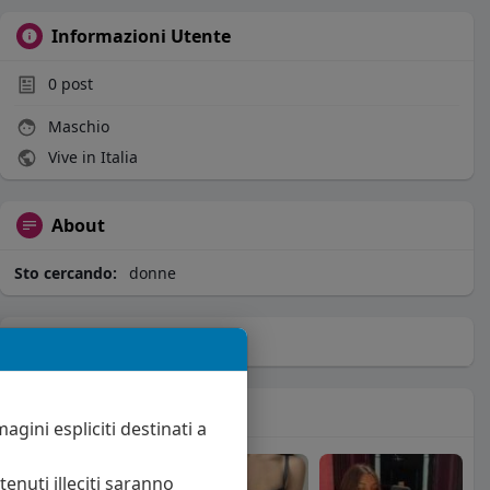
Informazioni Utente
0
post
Maschio
Vive in Italia
About
Sto cercando:
donne
Album
(0)
Seguiti
(12)
agini espliciti destinati a
enuti illeciti saranno