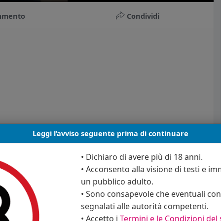
u
e
I
n
mmento
Condividi
t
t
P
t
e
t
e
i
r
n
f
g
u
s
l
l
s
c
Leggi l’avviso seguente prima di continuare
r
e
• Dichiaro di avere più di 18 anni.
e
• Acconsento alla visione di testi e imm
n
un pubblico adulto.
• Sono consapevole che eventuali cont
segnalati alle autorità competenti.
• Accetto i
Termini e le Condizioni del 