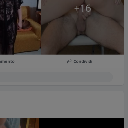
+16
mmento
Condividi