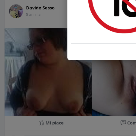
Davide Sesso
8 anni fa
Mi piace
Co