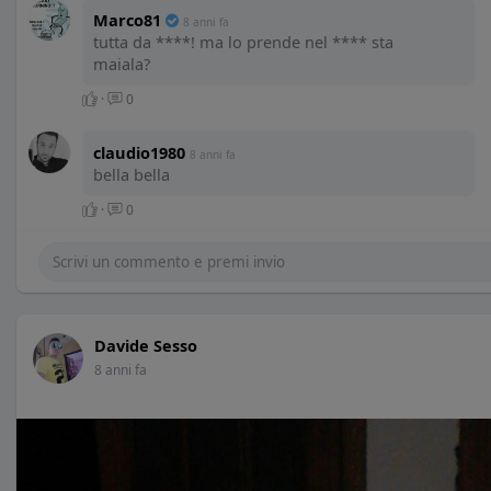
Marco81
8 anni fa
tutta da ****! ma lo prende nel **** sta
maiala?
·
0
claudio1980
8 anni fa
bella bella
·
0
Davide Sesso
8 anni fa