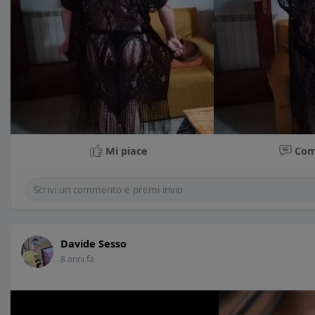
Mi piace
Co
Davide Sesso
8 anni fa