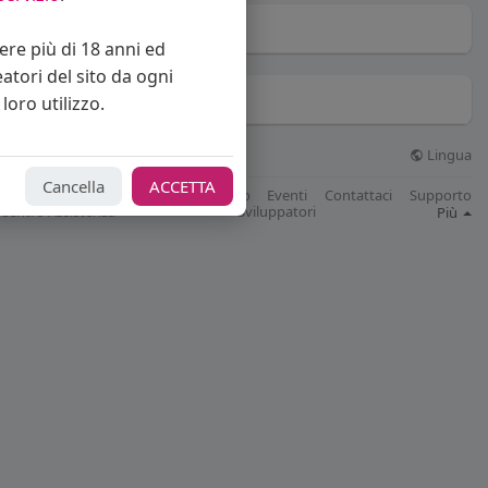
Mi piace
(0)
vere più di 18 anni ed
eatori del sito da ogni
Gruppi
(0)
loro utilizzo.
Lingua
© 2026 Bakeca Social
Cancella
ACCETTA
Cos'è BakecaSocial
Blog
Mercatino
Eventi
Contattaci
Supporto
Centro Assistenza
Sviluppatori
Più