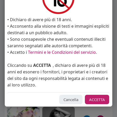
About
• Dichiaro di avere più di 18 anni.
Sto cercando:
donne
• Acconsento alla visione di testi e immagini espliciti
destinati a un pubblico adulto.
Album
(0)
• Sono consapevole che eventuali contenuti illeciti
saranno segnalati alle autorità competenti.
• Accetto i
Termini e le Condizioni del servizio
.
Seguiti
(6)
Cliccando su
ACCETTA
, dichiaro di avere più di 18
anni ed esonero i fornitori, i proprietari e i creatori
del sito da ogni responsabilità legata ai contenuti e
al loro utilizzo.
Cancella
ACCETTA
Angelica Cattaneo
callmevittoria
Elisa Esposito