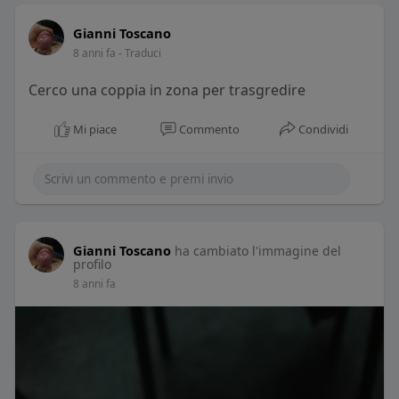
Gianni Toscano
8 anni fa
- Traduci
Cerco una coppia in zona per trasgredire
Mi piace
Commento
Condividi
Gianni Toscano
ha cambiato l'immagine del
profilo
8 anni fa