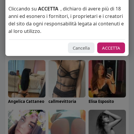
Sto cercando:
coppie
Cliccando su
ACCETTA
, dichiaro di avere più di 18
Orientamento sessuale:
bisessuale
anni ed esonero i fornitori, i proprietari e i creatori
del sito da ogni responsabilità legata ai contenuti e
Album
(0)
al loro utilizzo.
Cancella
ACCETTA
Seguiti
(8)
Angelica Cattaneo
callmevittoria
Elisa Esposito