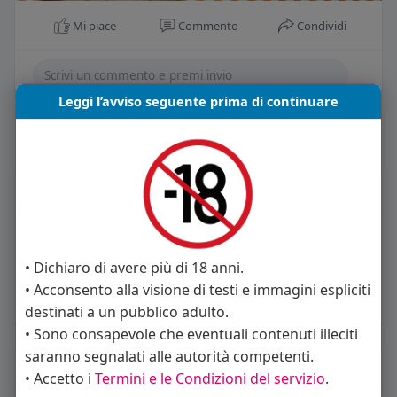
Mi piace
Commento
Condividi
Leggi l’avviso seguente prima di continuare
Carica piu notizie
Informazioni Utente
2
post
Maschio
• Dichiaro di avere più di 18 anni.
52 anni
• Acconsento alla visione di testi e immagini espliciti
Vive in Italia
destinati a un pubblico adulto.
• Sono consapevole che eventuali contenuti illeciti
saranno segnalati alle autorità competenti.
About
• Accetto i
Termini e le Condizioni del servizio
.