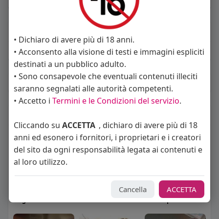
About
• Dichiaro di avere più di 18 anni.
• Acconsento alla visione di testi e immagini espliciti
Sto cercando:
donne
destinati a un pubblico adulto.
• Sono consapevole che eventuali contenuti illeciti
Album
(0)
saranno segnalati alle autorità competenti.
• Accetto i
Termini e le Condizioni del servizio
.
Seguiti
(11)
Cliccando su
ACCETTA
, dichiaro di avere più di 18
anni ed esonero i fornitori, i proprietari e i creatori
del sito da ogni responsabilità legata ai contenuti e
al loro utilizzo.
Cancella
ACCETTA
Angelica Cattaneo
callmevittoria
Elisa Esposito