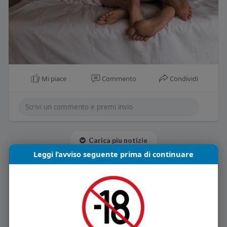
Mi piace
Commento
Condividi
Carica piu notizie
Leggi l’avviso seguente prima di continuare
Informazioni Utente
2
post
Maschio
39 anni