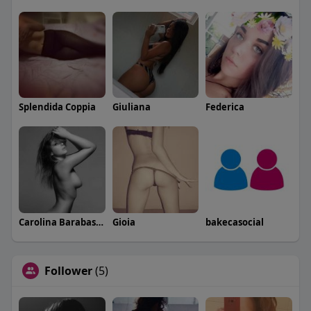
Splendida Coppia
Giuliana
Federica
Carolina Barabaschi
Gioia
bakecasocial
Follower
(5)