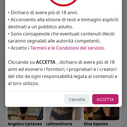
Vive in Italia
• Dichiaro di avere più di 18 anni.
• Acconsento alla visione di testi e immagini espliciti
About
destinati a un pubblico adulto.
• Sono consapevole che eventuali contenuti illeciti
Sto cercando:
donne
saranno segnalati alle autorità competenti.
• Accetto i
Termini e le Condizioni del servizio
.
Album
(0)
Cliccando su
ACCETTA
, dichiaro di avere più di 18
anni ed esonero i fornitori, i proprietari e i creatori
Seguiti
(9)
del sito da ogni responsabilità legata ai contenuti e
al loro utilizzo.
Cancella
ACCETTA
Angelica Cattaneo
callmevittoria
Elisa Esposito