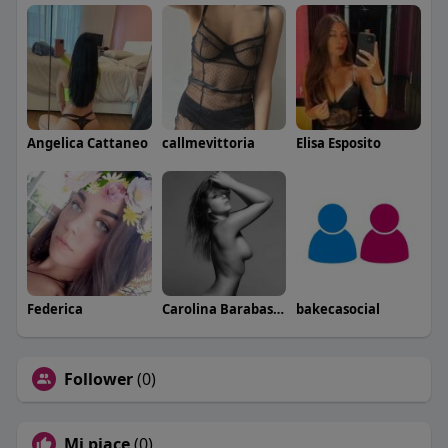
Angelica Cattaneo
callmevittoria
Elisa Esposito
Federica
Carolina Barabaschi
bakecasocial
Follower
(0)
Mi piace
(0)