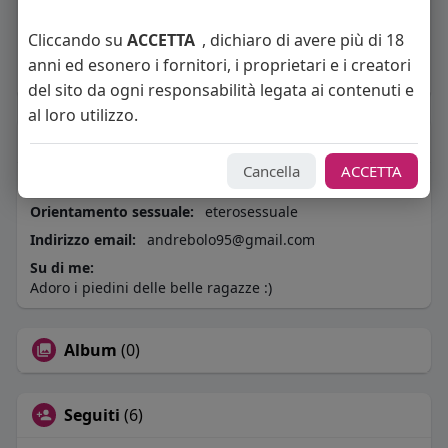
1
post
Cliccando su
ACCETTA
, dichiaro di avere più di 18
Maschio
anni ed esonero i fornitori, i proprietari e i creatori
Vive in Italia
del sito da ogni responsabilità legata ai contenuti e
al loro utilizzo.
About
Cancella
ACCETTA
Sto cercando:
donne
Orientamento sessuale:
eterosessuale
Indirizzo email:
andrebolo95@gmail.com
Su di me:
Adoro i piedini delle belle ragazze :)
Album
(0)
Seguiti
(6)