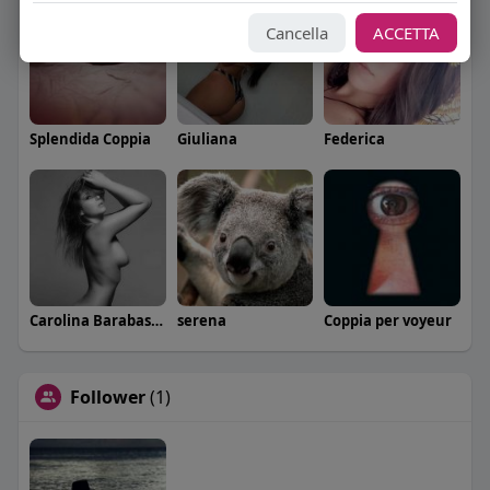
Cancella
ACCETTA
Splendida Coppia
Giuliana
Federica
Carolina Barabaschi
serena
Coppia per voyeur
Follower
(1)