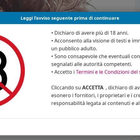
Leggi l’avviso seguente prima di continuare
• Dichiaro di avere più di 18 anni.
• Acconsento alla visione di testi e imm
un pubblico adulto.
• Sono consapevole che eventuali cont
segnalati alle autorità competenti.
• Accetto i
Termini e le Condizioni del 
Cliccando su
ACCETTA
, dichiaro di a
mmento
Condividi
esonero i fornitori, i proprietari e i cr
responsabilità legata ai contenuti e al 
 altri post