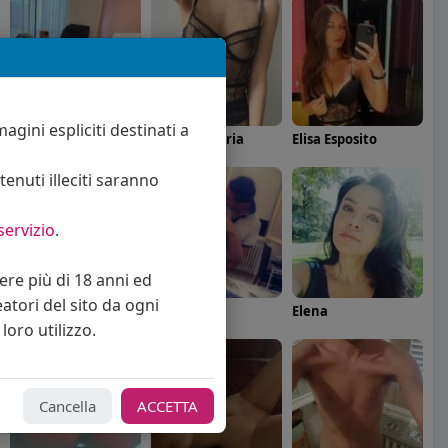
agini espliciti destinati a
Angelica Cattaneo
callmevittoria
Elisa Esposito
enuti illeciti saranno
servizio
.
vere più di 18 anni ed
eatori del sito da ogni
Federica
Sabrina
Elena
loro utilizzo.
Cancella
ACCETTA