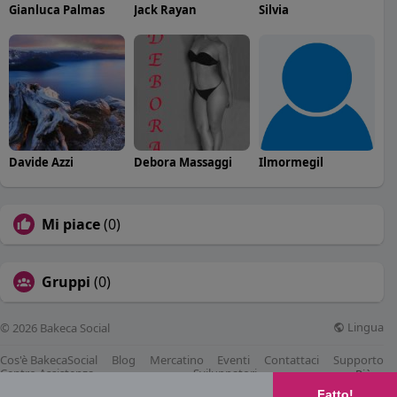
Gianluca Palmas
Jack Rayan
Silvia
Davide Azzi
Debora Massaggi
Ilmormegil
Mi piace
(0)
Gruppi
(0)
Lingua
© 2026 Bakeca Social
Cos'è BakecaSocial
Blog
Mercatino
Eventi
Contattaci
Supporto
Centro Assistenza
Sviluppatori
Più
Fatto!