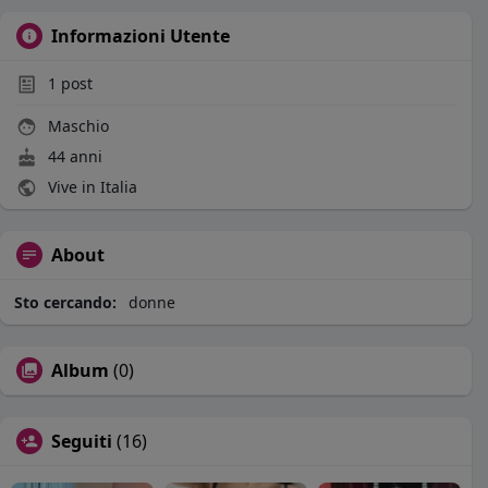
Informazioni Utente
1
post
Maschio
44 anni
Vive in Italia
About
Sto cercando:
donne
Album
(0)
Seguiti
(16)