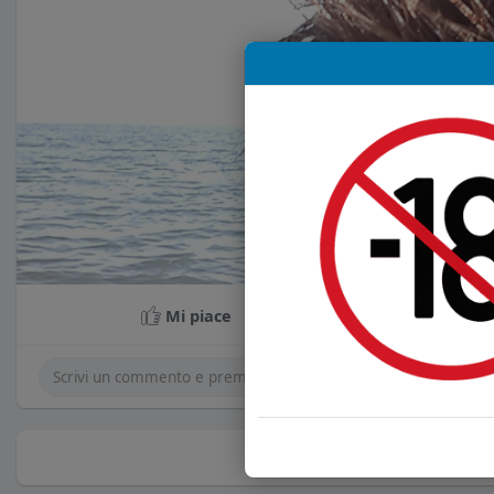
Mi piace
Co
Non ci sono