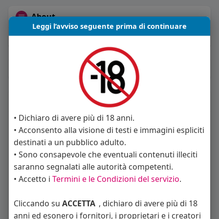
About
Leggi l’avviso seguente prima di continuare
Sto cercando:
donne
Album
(0)
Seguiti
(55)
• Dichiaro di avere più di 18 anni.
• Acconsento alla visione di testi e immagini espliciti
destinati a un pubblico adulto.
• Sono consapevole che eventuali contenuti illeciti
saranno segnalati alle autorità competenti.
• Accetto i
Termini e le Condizioni del servizio
.
Alex / Sara Rimin
Angelica Cattaneo
callmevittoria
Cliccando su
ACCETTA
, dichiaro di avere più di 18
anni ed esonero i fornitori, i proprietari e i creatori