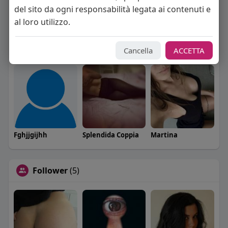
del sito da ogni responsabilità legata ai contenuti e
al loro utilizzo.
Cancella
ACCETTA
Elisa Esposito
Mandrillo_76
Rebecca Rossi
Fghjjgijhh
Splendida Coppia
Martina
Follower
(5)