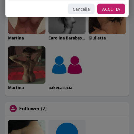
Cancella
ACCETTA
Martina
Carolina Barabaschi
Giulietta
Martina
bakecasocial
Follower
(2)