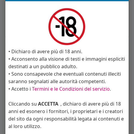
About
Sto cercando:
donne
Orientamento sessuale:
eterosessuale
Album
(0)
• Dichiaro di avere più di 18 anni.
• Acconsento alla visione di testi e immagini espliciti
destinati a un pubblico adulto.
Seguiti
(8)
• Sono consapevole che eventuali contenuti illeciti
saranno segnalati alle autorità competenti.
• Accetto i
Termini e le Condizioni del servizio
.
Cliccando su
ACCETTA
, dichiaro di avere più di 18
anni ed esonero i fornitori, i proprietari e i creatori
del sito da ogni responsabilità legata ai contenuti e
Angelica Cattaneo
callmevittoria
Elisa Esposito
al loro utilizzo.