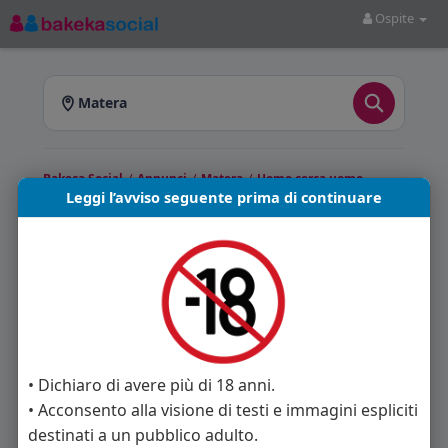
Ospite
Matera
Bakeca Social
/
Annunci
/
Matera
/
Uomo cerca uomo
Leggi l’avviso seguente prima di continuare
Annunci Uomo cerca uomo a
Matera
Bakeca Social
Matera ti offre i migliori annunci
della categoria Uomo cerca uomo. In questa
pagina puoi trovare annunci pubblicati nella
zona di Matera e provincia. Seleziona uno degli
annunci disponibili per leggere i dettagli,
• Dichiaro di avere più di 18 anni.
visualizzare le foto e contattare direttamente
• Acconsento alla visione di testi e immagini espliciti
l’inserzionista.
destinati a un pubblico adulto.