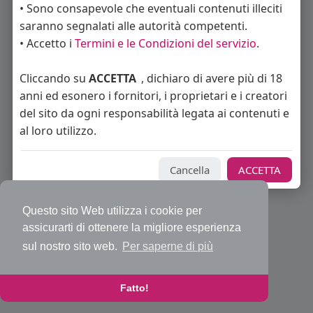
• Sono consapevole che eventuali contenuti illeciti
Annunci trovati: 0
saranno segnalati alle autorità competenti.
• Accetto i
Termini e le Condizioni del servizio
.
Nessun annuncio disponibile in questa sezione.
Cliccando su
ACCETTA
, dichiaro di avere più di 18
anni ed esonero i fornitori, i proprietari e i creatori
del sito da ogni responsabilità legata ai contenuti e
al loro utilizzo.
© 2026 Bakeca Social
Home
Cos'è BakecaSocial
Annunci
Mercatino
Blog
Eventi
Contattaci
Privacy Policy
Cancella
Condizioni d'uso
ACCETTA
Richiedi rimborso abbonamento PRO
Sviluppatori
Centro Assistenza
Supporto
Questo sito Web utilizza i cookie per
Lingua
assicurarti di ottenere la migliore esperienza
sul nostro sito web.
Per saperne di più
Fatto!